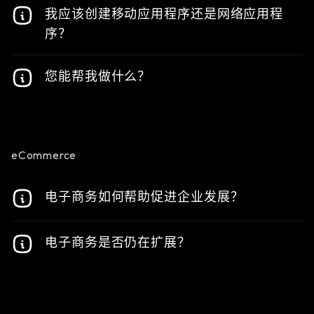
我应该创建移动应用程序还是网络应用程
设备（iOS 或 Android）上运行的应用软件。应用
程序一般安装在移动设备上并从应用程序商店下
序？
载。
两者各有利弊。这取决于您的业务模式和想要实现
您能帮我做什么？
的目标。我们的团队将帮助您确定最合适的应用程
序。
我们可以帮助解决服务器端架构、用户体验设计、
前端和后端开发以及托管等问题。换句话说，我们
可以帮您解决所有技术问题。
eCommerce
电子商务如何帮助促进企业发展？
使他们能够接触到更广泛的受众，全天候提供服
电子商务是否仍在扩展？
务，具有成本效益，提高客户参与度，提供宝贵的
数据见解，并简化运营。
是的，电子商务在 2020 年增长了 32%，据预测，
到 2023 年，全球电子商务将达到 6 万亿美元，占
所有零售额的 22%。