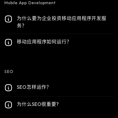
Mobile App Development
为什么要为企业投资移动应用程序开发服
务？
现在，企业在很大程度上依赖移动应用程序来与客
移动应用程序如何运行？
户建立联系并提升用户体验。
投资移动应用程序开发服务可保持公司的竞争力、
某些移动应用程序的运行需要特定的移动操作系
提高客户参与度并简化运营。
统，如 iOS、Android 和 Windows Phone。
当移动应用程序下载并安装到设备上时，其内存会
SEO
被保留，并使用设备的操作系统来启动它。
SEO怎样运作？
搜索引擎优化是一种网站优化，旨在提高网站在搜
为什么SEO很重要?
索结果中的排名。
搜索引擎优化（SEO）使搜索引擎能够识别网站并
换句话说，搜索引擎优化之所以重要，是因为它能
解读网页内容背后的意图。