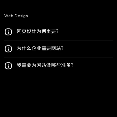
提高网站的知名度，从而增加流量和潜在买家转化
为了提高网站在网上的影响力并吸引更多访问者，
的可能性。
搜索引擎优化的作用是提高网站的自然搜索排名。
Web Design
网页设计为何重要？
在线网页设计至关重要，因为它们能使整个页面保
为什么企业需要网站？
持一致。
网站的每个页面都必须有完全相同的字体、样式和
现在，顾客习惯在购买前上网进行调查。如果您没
布局。如果每个页面的设计都不一样，你的网站就
我需要为网站做哪些准备？
有网站，您就在传递一个信息：您的企业不符合现
会显得很业余。
代专业标准。
别担心，我们会指导您需要准备什么，并与您分享
一份清单，说明启动网站项目需要准备什么。